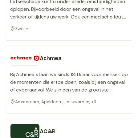
Letselschade kunt u onder allerlei omstandigheden
specialistische kennis opgebouwd, en houden wij die
oplopen. Bijvoorbeeld door een ongeval in het
op het vereiste hoge peil. Wij zijn er dan ook graag
verkeer of tijdens uw werk. Ook een medische fout
voor u en uw bedrijf. Of het nu gaat om het zo snel
of mishandeling kunnen er oorzaak van zijn. Ace
mogelijk uit de wereld helpen van een lastig
Zwolle
Letselschade Advocaten is in letselschade
probleem, of – beter nog – het geven van goed
gespecialiseerd en staat u bij met raad en daad.
advies om het ontstaan daarvan te voorkomen.
Zodat u krijgt waar u recht op heeft.
Achmea
Bij Achmea staan we sinds 1811 klaar voor mensen op
de momenten die ertoe doen, zoals bij een ongeval
of cyberaanval. We zijn een van de grootste
financiële dienstverleners, met meer dan 10 miljoen
Amsterdam, Apeldoorn, Leeuwarden, +3
klanten en 13.000 collega’s.
AC&R