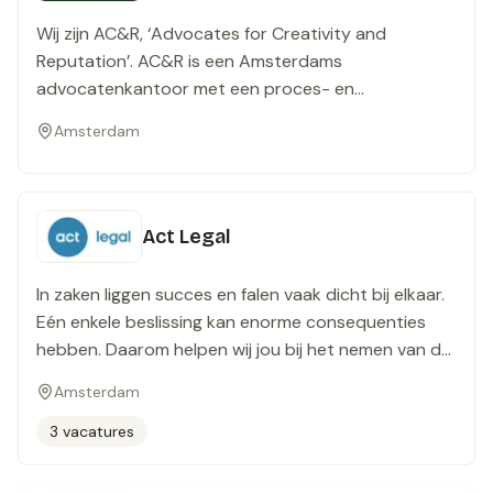
Wij zijn AC&R, ‘Advocates for Creativity and
Reputation’. AC&R is een Amsterdams
advocatenkantoor met een proces- en
adviespraktijk op het gebied van media, merken,
Amsterdam
auteursrechten en productvormgeving.
Act Legal
In zaken liggen succes en falen vaak dicht bij elkaar.
Eén enkele beslissing kan enorme consequenties
hebben. Daarom helpen wij jou bij het nemen van de
beste beslissingen. In Nederland én in Europa, want
Amsterdam
met kantoren in 18 landen bieden wij een one-stop
solution voor zakendoen in Europa. Welkom bij act
3 vacatures
legal.