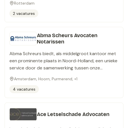
Rotterdam
continuously develop, we are here as your partner
and by any means, will get the deal done.
2 vacatures
Abma Scheurs Avocaten
Notarissen
Abma Schreurs biedt, als middelgroot kantoor met
een prominente plaats in Noord-Holland, een unieke
service door de samenwerking tussen onze
notarissen. Voor particulieren en het bedrijfsleven
Amsterdam, Hoorn, Purmerend, +1
hebben wij alle relevante specialismen in huis. Onze
Noord-Hollandse wortels zorgen voor een nuchtere
4 vacatures
aanpak en dienstverlening op maat. Want úw belang
staat voorop. Abma Schreurs Notarissen zet zich
op alle rechtsgebieden voor u in. Dat doen wij vanuit
Ace Letselschade Advocaten
verschillende secties. Door deze manier van werken
hebben wij op de diverse vakgebieden diepgaande