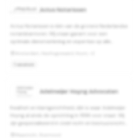
Actus Notarissen
Actus Notarissen is één van de grotere Nederlandse
notariskantoren. Wij staan garant voor een
optimale dienstverlening en expertise op alle
vakgebieden.
Amsterdam, Heerhugowaard, Hoorn, +2
1 vacature
Adelmeijer Hoyng Advocaten
Kwaliteit en klantgerichtheid, dát is waar Adelmeijer
Hoyng al sinds de oprichting in 1996 voor staat. Wij
zijn gespecialiseerd in civiel recht en bestuursrecht
en richten ons met name op middelgrote en grote
Maastricht, Roermond