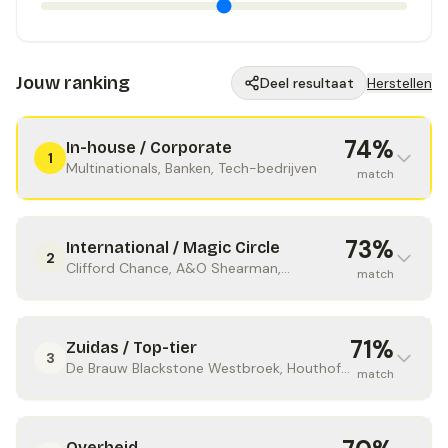
Jouw ranking
Deel resultaat
Herstellen
74
%
In-house / Corporate
1
Multinationals, Banken, Tech-bedrijven
match
73
%
International / Magic Circle
2
Clifford Chance, A&O Shearman,
match
Freshfields
71
%
Zuidas / Top-tier
3
De Brauw Blackstone Westbroek, Houthoff,
match
Stibbe
Overheid