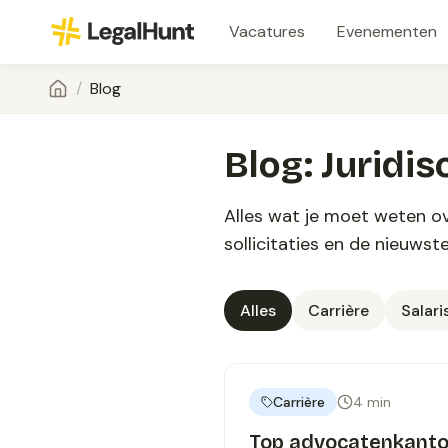
Vacatures
Evenementen
/
Blog
Blog: Juridis
Alles wat je moet weten ov
sollicitaties en de nieuwst
Alles
Carrière
Salari
Carrière
4
min
Top advocatenkanto