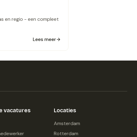
as en regio - een compleet
Lees meer
he vacatures
Locaties
Amsterdam
medewerker
Rotterdam