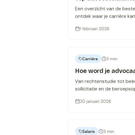
Een overzicht van de best
ontdek waar je carrière ka
1 februari 2026
Carrière
3
min
Hoe word je advocaa
Van rechtenstudie tot beëd
sollicitatie en de beroepsop
20 januari 2026
Salaris
3
min