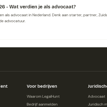
6 - Wat verdien je als advocaat?
en als advocaat in Nederland. Denk aan starter, partner, Zuid
 de advocatuur.
lent
Voor bedrijven
Juridisc
Waarom LegalHunt
Advocaat
Bedrijf aanmelden
Juridisch 