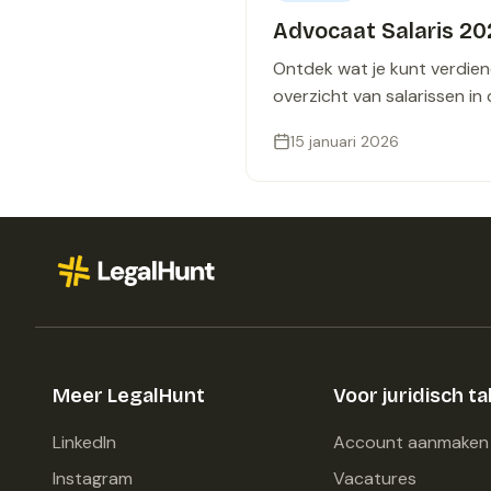
Advocaat Salaris 202
Ontdek wat je kunt verdien
overzicht van salarissen in
15 januari 2026
Meer LegalHunt
Voor juridisch ta
LinkedIn
Account aanmaken
Instagram
Vacatures